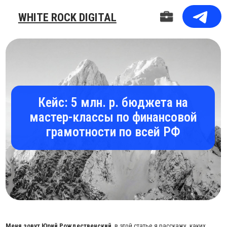
WHITE ROCK DIGITAL
Кейс: 5 млн. р. бюджета на
мастер-классы по финансовой
грамотности по всей РФ
Меня зовут Юрий Рождественский
, в этой статье я расскажу, каких
замечательных результатов добились мы с командой в продвижении
сети школ финансовой грамотности -
Клуб Миллионеров
.
На прикрепленном фото - я с основателем франшизы, президентом