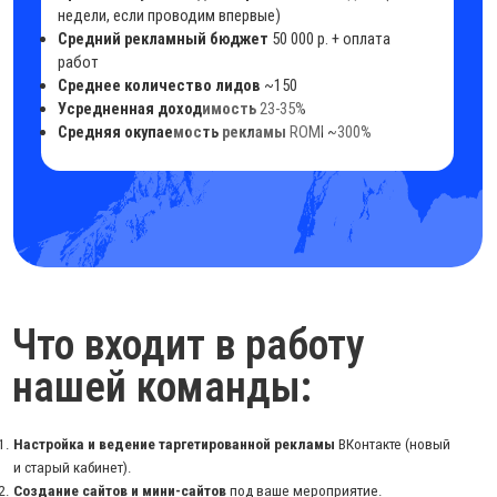
продаж.
Создание чат-ботов в Телеграм и ВК
для улучшения доходимости
до вашего мероприятия. В ботах мы выдаем билет на мероприятие
и каждые 2 дня напоминаем человеку о том, что будет ждать его на
мероприятии.
Обзвоны с напоминанием о мероприятии
по всем
зарегистрированным. Можем делать даже обзвон с голосом
спикера.
Публикация контента в сообществе ВКонтакте
каждые 3 дня во
время запуска.
Так же, при необходимости увеличить траффик,
дополнительно
можем подключить посевы в Телеграм, маркет-платформу
ВКонтакте, Яндекс Директ.
итоги:
Потрачено:
5 242 516