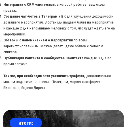
руб.
Цена заявки:
346 руб.
15к +
Лидов привлекли
Хотите также?
Оставьте заявку и наш менеджер
свяжется с
вами в течение 15 минут
.